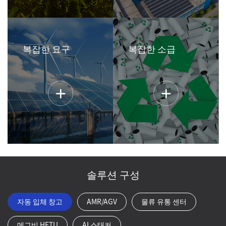
복잡한 요구
복잡한 소급
솔루션 구성
자동 입체 창고
AMR/AGV
물류 유통 센터
메그비 HETU
AI 스태커