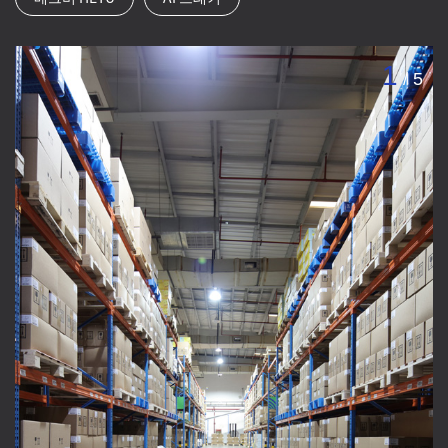
1
/
5